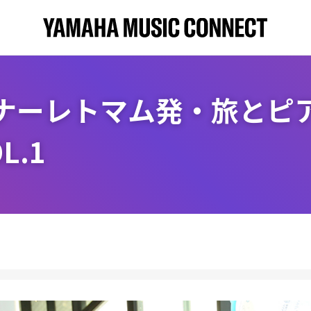
ナーレトマム発・旅とピ
L.1