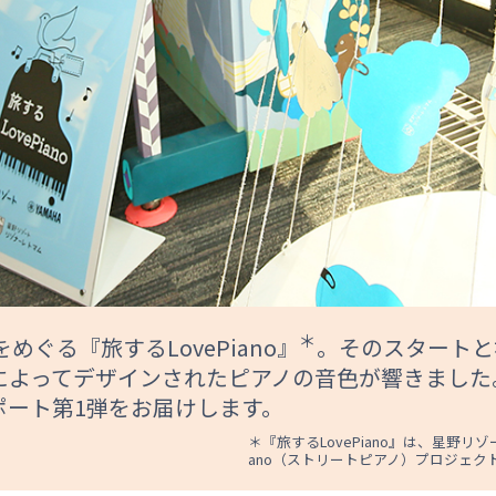
＊
ぐる『旅するLovePiano』
。そのスタートと
よってデザインされたピアノの音色が響きました。
レポート第1弾をお届けします。
＊『旅するLovePiano』は、星野リ
ano（ストリートピアノ）プロジェク