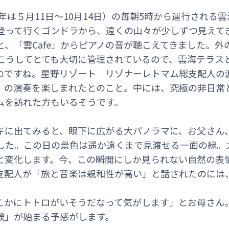
2年は５月11日～10月14日）の毎朝5時から運行される
登って行くゴンドラから、遠くの山々が少しずつ見えてき
、「雲Cafe」からピアノの音が聴こえてきました。外
。こうしてとても大切に管理されているので、雲海テラス
のですね。星野リゾート リゾナーレトマム総支配人の
ano』の演奏を楽しまれたとのこと。中には、究極の非日
ムを訪れた方もいるそうです。
キに出てみると、眼下に広がる大パノラマに、お父さん
した。この日の景色は遥か遠くまで見渡せる一面の緑。
と変化します。今、この瞬間にしか見られない自然の表
支配人が「旅と音楽は親和性が高い」と話されたのには
こかにトトロがいそうだなって気がします」とお母さん
険」が始まる予感がします。