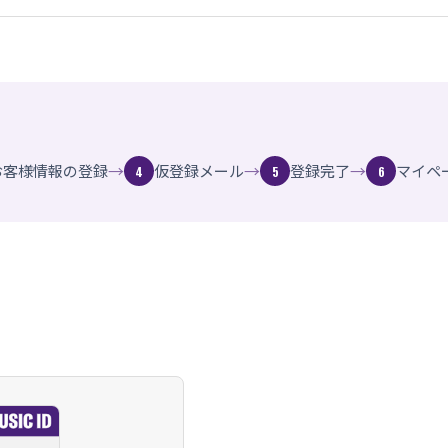
→
→
→
お客様情報の登録
仮登録メール
登録完了
マイペ
4
5
6