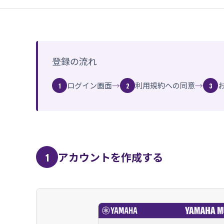
登録の流れ
→
→
ログイン画面
利用規約への同意
1
2
3
アカウントを作成する
1