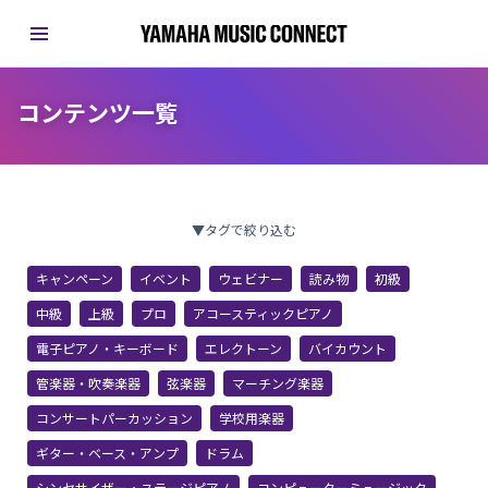
コンテンツ一覧
▼タグで絞り込む
キャンペーン
イベント
ウェビナー
読み物
初級
中級
上級
プロ
アコースティックピアノ
電子ピアノ・キーボード
エレクトーン
バイカウント
管楽器・吹奏楽器
弦楽器
マーチング楽器
コンサートパーカッション
学校用楽器
ギター・ベース・アンプ
ドラム
シンセサイザー・ステージピアノ
コンピューターミュージック