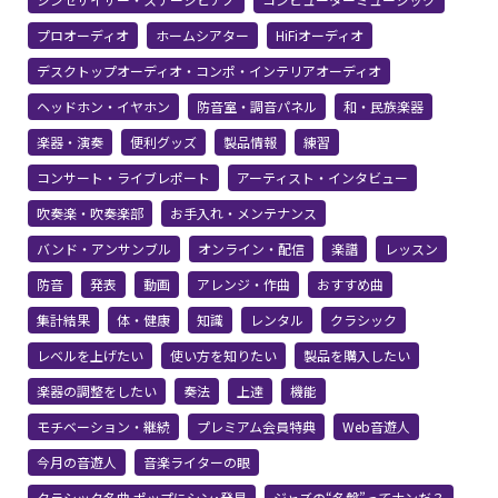
プロオーディオ
ホームシアター
HiFiオーディオ
デスクトップオーディオ・コンポ・インテリアオーディオ
ヘッドホン・イヤホン
防音室・調音パネル
和・民族楽器
楽器・演奏
便利グッズ
製品情報
練習
コンサート・ライブレポート
アーティスト・インタビュー
吹奏楽・吹奏楽部
お手入れ・メンテナンス
バンド・アンサンブル
オンライン・配信
楽譜
レッスン
防音
発表
動画
アレンジ・作曲
おすすめ曲
集計結果
体・健康
知識
レンタル
クラシック
レベルを上げたい
使い方を知りたい
製品を購入したい
楽器の調整をしたい
奏法
上達
機能
モチベーション・継続
プレミアム会員特典
Web音遊人
今月の音遊人
音楽ライターの眼
クラシック名曲 ポップにシン･発見
ジャズの“名盤”ってナンだ？