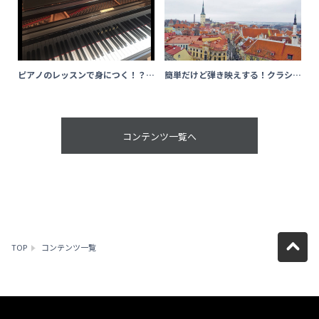
ピアノのレッスンで身につく！？い
簡単だけど弾き映えする！クラシッ
ろんなチカラ～講師がそっと教えま
ク曲 ～弾いて楽しいピアノ楽曲の
す！ピアノがもっと楽しくなる話～
紹介～(伊藤 優里）
（且田 恭美子）
コンテンツ一覧へ
TOP
コンテンツ一覧