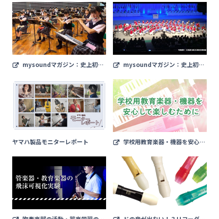
mysoundマガジン：史上初の
mysoundマガジン：史上初の
リモート応援にも挑戦！花咲徳栄高
オンライン開催！“文化部のイン
校吹奏楽部の感染症対策
ターハイ”全国高等学校総合文化祭
ヤマハ製品モニターレポート
学校用教育楽器・機器を安心し
て楽しむために
吹奏楽部の活動・器楽学習の再
ドの音が出ない！？リコーダー