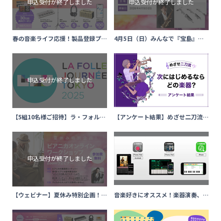
春の音楽ライフ応援！製品登録プレ
4月5日（日）みんなで『宝島』大
ゼントキャンペーン
合奏！！
【5組10名様ご招待】ラ・フォル・
【アンケート結果】めざせ二刀流！
ジュルネ TOKYO 2025
次にはじめるならどの楽器？
【ウェビナー】夏休み特別企画！ピ
音楽好きにオススメ！楽器演奏、曲
アニカオンラインワークショップ
検索に役立つ3つの無料アプリをご
紹介