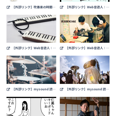
【外部リンク】吹奏楽の時間Pr
【外部リンク】Web音遊人：楽
esentsピアニカでスーザの名曲に
器はもちろん防音室まで貸し出しO
チャレンジ！
K！用途に合わせて選べるヤマハの
レンタルサービス「音レント」
【外部リンク】Web音遊人：3
【外部リンク】Web音遊人：楽
7鍵ピアニカに30年ぶりの新モデル
器とつないで、仲間とつないで。手
が登場！メロウな音色×おしゃれな
のひらサイズのヘッドホンアンプ
デザインの「大人のピアニカ」
「SessionCake（セッションケー
キ）」
【外部リンク】mysound 読み
【外部リンク】mysound 読み
物：百歌繚乱・五里夢中 第8回「マ
物：【吹部必読！】吹奏楽作家・オ
イ・フェイバリット♪ ドラマー 10
ザワ部長が選ぶ！原曲とセットで聴
選」 【mysound】
きたい人気吹奏楽曲6選 【mysoun
d】