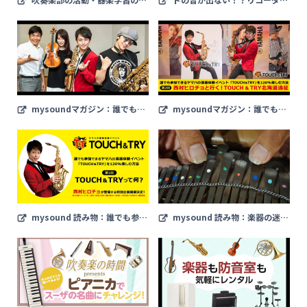
開に向けて実験を実施、動画「管楽
を上手に吹くためのアドバイスとお
器・教育楽器の飛沫可視化実験」を
手入れ方法（Web音遊人）
公開（NEWSCAST）
mysoundマガジン：誰でも参
mysoundマガジン：誰でも参
加できるヤマハの楽器体験イベント
加できるヤマハの楽器体験イベント
「TOUCH & TRY」を120%楽しむ
「TOUCH & TRY」を120%楽しむ
方法【第3回】文化放送ラジオYam
方法【第2回】西村ヒロチョと行
aha presents「みゅ～ぱら」放送
く！TOUCH & TRY北海道遠征
スタジオに潜入！
mysound 読み物：誰でも参加
mysound 読み物：楽器の迷宮
できるヤマハの楽器体験イベント
【Labyrinth Of Musical Instru
「TOUCH & TRY」を120%楽しむ
ments】 親指ピアノ：サカキマン
方法【第1回 】TOUCH & TRYって
ゴー編
何？