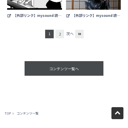
【外部リンク】mysound 読み
【外部リンク】mysound 読み
物：【連載漫画】バンドしようぜ
物：「まつりの作り方」第3回「中
第13話 【mysound】
野駅前大盆踊り大会」（東京都中野
区）」 【mysound】
1
次へ
2
コンテンツ一覧へ
TOP
コンテンツ一覧