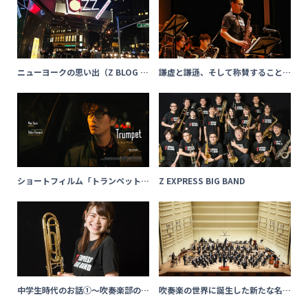
ニューヨークの思い出（Z BLOG 石
謙虚と謙遜、そして称賛すること
橋 采佳）
（Z BLOG 菅野 浩）
ショートフィルム「トランペット」
Z EXPRESS BIG BAND
の音楽の作曲・録音、そして全体の
ミックスが終わりました！（Z BLO
G 曽根 麻央）
中学生時代のお話①～吹奏楽部の
吹奏楽の世界に誕生した新たな名作
パート決めで落選～（Z BLOG 石橋
《交響曲第3番「四季連禱」》