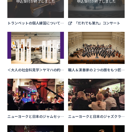
トランペットの個人練習についてお
「だれでも第九」コンサート
話を聞かせてください
＜大人の社会科見学＞ヤマハの約1
職人＆演奏家の２つの顔をもつ匠た
30年の歴史と最新技術を体験！
ちのバンド「ヤマハ吹奏楽団」訪問
「イノベーションロード」
記
ニューヨークと日本のジャムセッ
ニューヨークと日本のジャズクラブ
ションの違い（Z BLOG 石橋 采
の違い（Z BLOG 石橋 采佳）
佳）