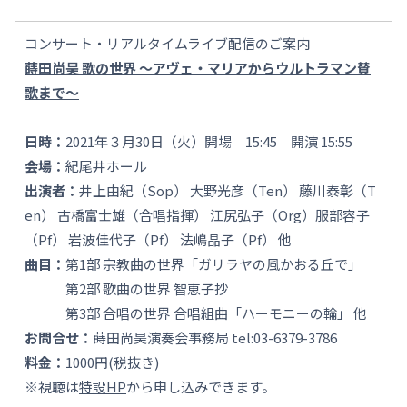
コンサート・リアルタイムライブ配信のご案内
蒔田尚昊 歌の世界 ～アヴェ・マリアからウルトラマン賛
歌まで～
日時：
2021年３月30日（火）開場 15:45 開演 15:55
会場：
紀尾井ホール
出演者：
井上由紀（Sop） 大野光彦（Ten） 藤川泰彰（T
en） 古橋富士雄（合唱指揮） 江尻弘子（Org）服部容子
（Pf） 岩波佳代子（Pf） 法嶋晶子（Pf） 他
曲目：
第1部 宗教曲の世界「ガリラヤの風かおる丘で」
第2部 歌曲の世界 智恵子抄
第3部 合唱の世界 合唱組曲「ハーモニーの輪」 他
お問合せ：
蒔田尚昊演奏会事務局 tel:03-6379-3786
料金：
1000円(税抜き)
※視聴は
特設HP
から申し込みできます。