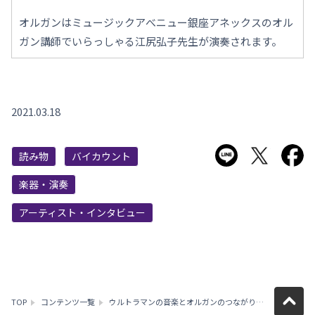
オルガンはミュージックアべニュー銀座アネックスのオル
ガン講師でいらっしゃる江尻弘子先生が演奏されます。
2021.03.18
LINEで送る
Twitter
F
読み物
バイカウント
楽器・演奏
アーティスト・インタビュー
TOP
コンテンツ一覧
ウルトラマンの音楽とオルガンのつながり！！蒔田尚昊（冬木透）先生への特別インタビュー