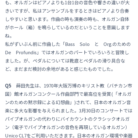
も、オルガンはピアノよりも1台1台の音色や響きの違いが大
きいですが、私はアンサンブルをするときはピアノより合奏
しやすいと思います。作曲の時も演奏の時も、オルガン自体
がホール（箱）を鳴らしているのだということを意識します
ね。
私がずいぶん前に作曲した「Bass Solo と Org.のための
De Profundis」ではオルガンのパートでいろいろと冒険し
ました。が、ペダルについては靴底とペダルの滑り具合な
ど、まだまだ検討の余地があると感じたものでした。
Q5
蒔田先生は、1970年大阪万博のキリスト教（バチカン市
国）館オルガンコンクール作曲部門で最高位を受賞(「オルガ
ンのための黙示録による幻想曲」)されて、日本のオルガン音
楽に多大な影響を与えられました。3月30日のコンサートでは
パイプオルガンの代わりにバイカウントのクラシックオルガ
ン（電子でパイプオルガンの音色を再現しているオルガン）
Unico CL7をご利用いただきます。日本のオルガン環境や楽器