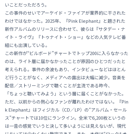
いことだっただろう。
この事件のせいでアーケイド・ファイアが業界的に干された
わけではなかった。2025年、『Pink Elephant』と題された
新作アルバムのリリースに合わせて、彼らは『サタデー・ナ
イト・ライヴ』『トゥナイト・ショー』などの人気テレビ番
組にも出演している。
この新作が“ビルボード”チャートでトップ200に入らなかった
のは、ライト層に届かなかったことが原因のひとつだったと
考えられる。事件の余波もあり、インタビューなどはほとん
ど行うことがなく、メディアへの露出は大幅に減少。音楽を
配信／ストリーミングで聴くことが主流である昨今、
「ちょっと聴いてみよう」という層に届くことがなかった。
ただ、以前からの熱心なファンが離れたわけではない。『Pin
k Elephant』はフィジカル（CD／LP）の“アルバム・セール
ス”チャートでは10位にランクイン。全米で6,200枚というの
は一昔の感覚でいうと決して多いようには見えないが、現代
においては少なくない数字である。また、本作は“ロック&オ