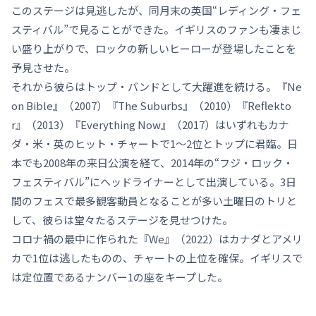
このステージは見逃したが、同月末の英国“レディング・フェ
スティバル”で見ることができた。イギリスのファンも凄まじ
い盛り上がりで、ロックの新しいヒーローが登場したことを
予見させた。
それから彼らはトップ・バンドとして大躍進を続ける。『Ne
on Bible』（2007）『The Suburbs』（2010）『Reflekto
r』（2013）『Everything Now』（2017）はいずれもカナ
ダ・米・英のヒット・チャートで1〜2位とトップに君臨。日
本でも2008年の来日公演を経て、2014年の“フジ・ロック・
フェスティバル”にヘッドライナーとして出演している。3日
間のフェスで最多観客動員となることが多い土曜日のトリと
して、彼らは堂々たるステージを見せつけた。
コロナ禍の最中に作られた『We』（2022）はカナダとアメリ
カで1位は逃したものの、チャートの上位を確保。イギリスで
は定位置であるナンバー1の座をキープした。