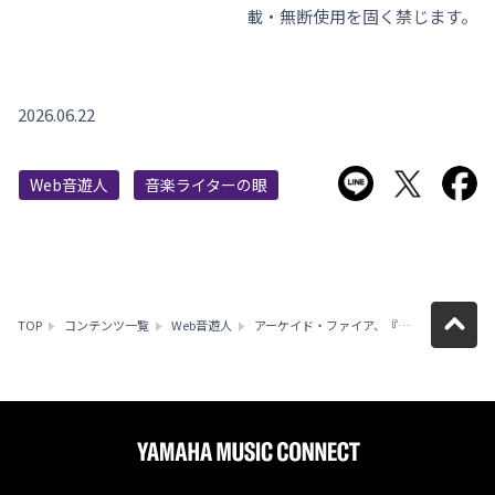
載・無断使用を固く禁じます。
2026.06.22
LINEで送る
Twitter
F
Web音遊人
音楽ライターの眼
TOP
コンテンツ一覧
Web音遊人
アーケイド・ファイア、『Pink Elephant』で迎えた試練と復活への道