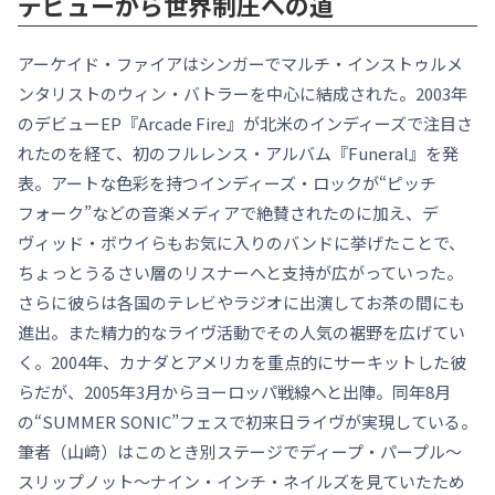
デビューから世界制圧への道
アーケイド・ファイアはシンガーでマルチ・インストゥルメ
ンタリストのウィン・バトラーを中心に結成された。2003年
のデビューEP『Arcade Fire』が北米のインディーズで注目さ
れたのを経て、初のフルレンス・アルバム『Funeral』を発
表。アートな色彩を持つインディーズ・ロックが“ピッチ
フォーク”などの音楽メディアで絶賛されたのに加え、デ
ヴィッド・ボウイらもお気に入りのバンドに挙げたことで、
ちょっとうるさい層のリスナーへと支持が広がっていった。
さらに彼らは各国のテレビやラジオに出演してお茶の間にも
進出。また精力的なライヴ活動でその人気の裾野を広げてい
く。2004年、カナダとアメリカを重点的にサーキットした彼
らだが、2005年3月からヨーロッパ戦線へと出陣。同年8月
の“SUMMER SONIC”フェスで初来日ライヴが実現している。
筆者（山﨑）はこのとき別ステージでディープ・パープル〜
スリップノット〜ナイン・インチ・ネイルズを見ていたため