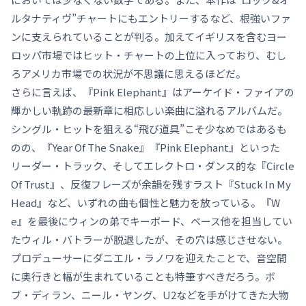
ルタナティヴ”チャートにもエントリーするなど、根強いファ
ンに支えられていることが判る。加えてイギリスを含むヨー
ロッパ市場ではヒット・チャートの上位に入っており、むし
ろアメリカ市場での状況が不思議に思えるほどだ。
さらに言えば、『Pink Elephant』はアーケイド・ファイアの
輝かしい軌跡の最新章に相応しい楽曲に溢れるアルバムだ。
シングル・ヒットを狙える“飛び道具”こそ少なめではあるも
のの、『Year Of The Snake』『Pink Elephant』といった
リーダー・トラック、そしてエレクトロ・ダンス的な『Circle
Of Trust』、反復フレーズが余韻を残すラスト『Stuck In My
Head』など、いずれの曲も個性と魅力を放っている。『W
e』を最後にウィンの弟でキーボード、ベース他を担当してい
たウィル・バトラーが脱退したが、その穴は感じさせない。
プロデューサーにダニエル・ラノワを迎えたことで、音空間
に奥行きと幅が生まれていることも特筆すべきだろう。ボ
ブ・ディラン、ニール・ヤング、U2などを手がけてきた大物