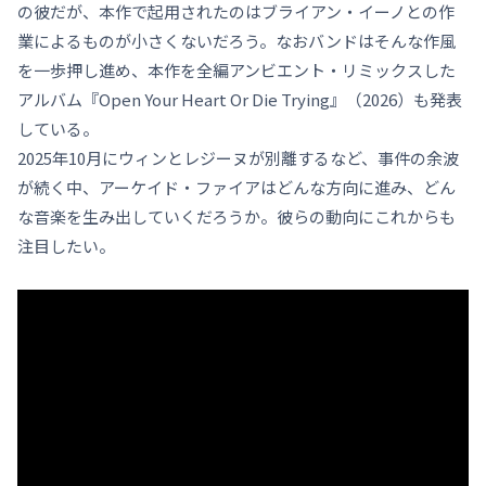
の彼だが、本作で起用されたのはブライアン・イーノとの作
業によるものが小さくないだろう。なおバンドはそんな作風
を一歩押し進め、本作を全編アンビエント・リミックスした
アルバム『Open Your Heart Or Die Trying』（2026）も発表
している。
2025年10月にウィンとレジーヌが別離するなど、事件の余波
が続く中、アーケイド・ファイアはどんな方向に進み、どん
な音楽を生み出していくだろうか。彼らの動向にこれからも
注目したい。