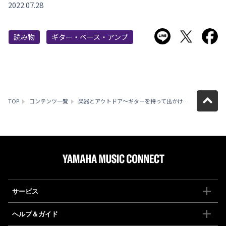
2022.07.28
LINEで送る
Twitter
F
読み物
ギター・ベース・アンプ
TOP
コンテンツ一覧
楽器とアウトドア〜ギターを持って出かけよう〜
サービス
ヘルプ＆ガイド