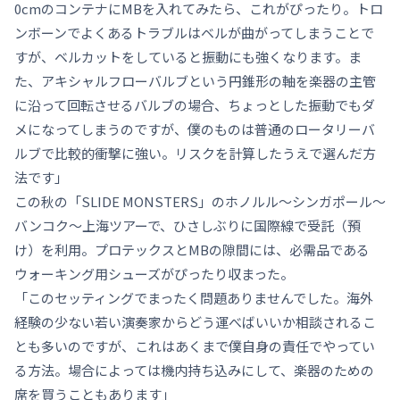
0cmのコンテナにMBを入れてみたら、これがぴったり。トロ
ンボーンでよくあるトラブルはベルが曲がってしまうことで
すが、ベルカットをしていると振動にも強くなります。ま
た、アキシャルフローバルブという円錐形の軸を楽器の主管
に沿って回転させるバルブの場合、ちょっとした振動でもダ
メになってしまうのですが、僕のものは普通のロータリーバ
ルブで比較的衝撃に強い。リスクを計算したうえで選んだ方
法です」
この秋の「SLIDE MONSTERS」のホノルル〜シンガポール〜
バンコク〜上海ツアーで、ひさしぶりに国際線で受託（預
け）を利用。プロテックスとMBの隙間には、必需品である
ウォーキング用シューズがぴったり収まった。
「このセッティングでまったく問題ありませんでした。海外
経験の少ない若い演奏家からどう運べばいいか相談されるこ
とも多いのですが、これはあくまで僕自身の責任でやってい
る方法。場合によっては機内持ち込みにして、楽器のための
席を買うこともあります」