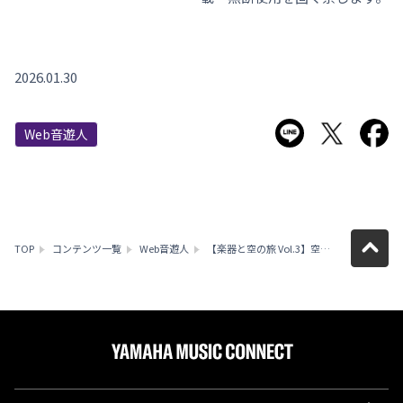
2026.01.30
LINEで送る
Twitter
F
Web音遊人
TOP
コンテンツ一覧
Web音遊人
【楽器と空の旅 Vol.3】空を駆けるトロンボーン奏者、中川英二郎さんの楽器との旅の極意と楽しみ方