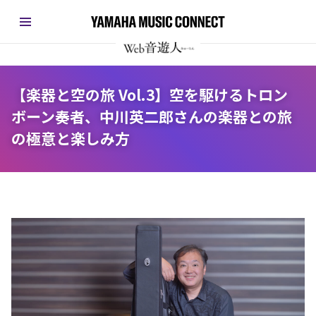
【楽器と空の旅 Vol.3】空を駆けるトロン
ボーン奏者、中川英二郎さんの楽器との旅
の極意と楽しみ方