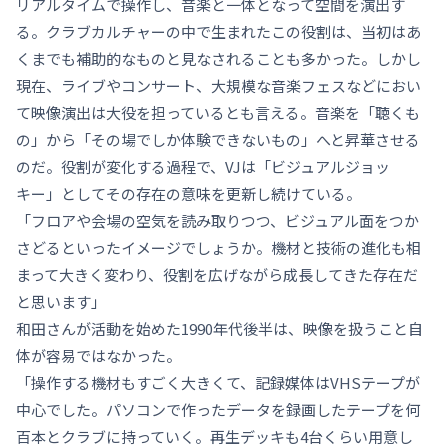
リアルタイムで操作し、音楽と一体となって空間を演出す
る。クラブカルチャーの中で生まれたこの役割は、当初はあ
くまでも補助的なものと見なされることも多かった。しかし
現在、ライブやコンサート、大規模な音楽フェスなどにおい
て映像演出は大役を担っているとも言える。音楽を「聴くも
の」から「その場でしか体験できないもの」へと昇華させる
のだ。役割が変化する過程で、VJは「ビジュアルジョッ
キー」としてその存在の意味を更新し続けている。
「フロアや会場の空気を読み取りつつ、ビジュアル面をつか
さどるといったイメージでしょうか。機材と技術の進化も相
まって大きく変わり、役割を広げながら成長してきた存在だ
と思います」
和田さんが活動を始めた1990年代後半は、映像を扱うこと自
体が容易ではなかった。
「操作する機材もすごく大きくて、記録媒体はVHSテープが
中心でした。パソコンで作ったデータを録画したテープを何
百本とクラブに持っていく。再生デッキも4台くらい用意し