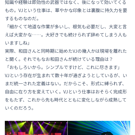
知識や経験は即効性の武器ではなく、後になって効いてくる
もの。VJという仕事は、華やかな印象とは裏腹に持久力を要
するものなのだ。
「細かくて地道な作業が多いし、根気も必要だし、大変と言
えば大変かな……。大好きでも続けられず辞めてしまう人も
いますしね」
実際、和田さんと同時期に始めたVJの幾人かは現場を離れた
と聞く。それでもなお和田さんが続けている理由は？
「おもしろいから。シンプルですけど、これに尽きます」
VJという存在が生まれて数十年が過ぎようとしているが、い
まだ統一された定義はない。だからこそ、形式に縛られず、
自由に在り方を変えていく。VJという仕事はおそらく完成形
をもたず、これから先も時代とともに変化しながら成熟して
いくのだろう。