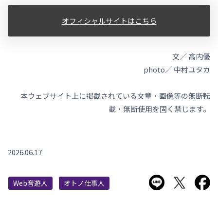
オフィシャルサイトはこちら
文／ 高内優
photo／ 中村ユタカ
本ウェブサイト上に掲載されている文章・画像等の無断転
載・無断使用を固く禁じます。
2026.06.17
LINEで送る
Twitter
F
Web音遊人
オトノ仕事人