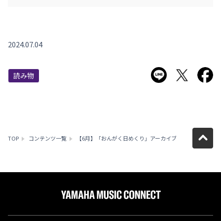
2024.07.04
LINEで送る
Twitter
F
読み物
TOP
コンテンツ一覧
【6月】「おんがく日めくり」アーカイブ